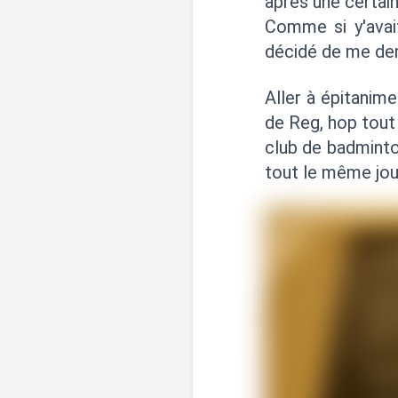
après une certai
Comme si y'avai
décidé de me dema
Aller à épitanime
de Reg, hop tout 
club de badmint
tout le même jour