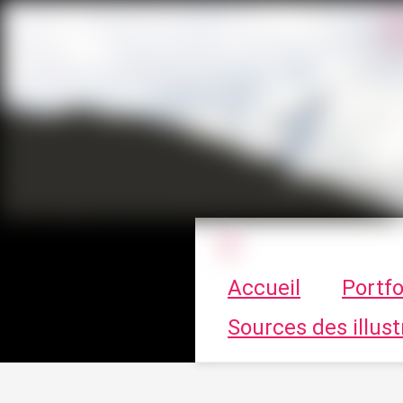
Le vortex à cha
Accueil
Portfo
Sources des illust