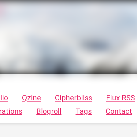
T
ykayn Blog
ts - Illustrations, trucs en tout genre par Tykayn
lio
Qzine
Cipherbliss
Flux RSS
rations
Blogroll
Tags
Contact