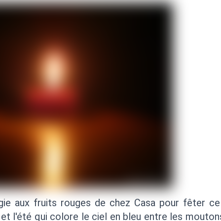
gie aux fruits rouges de chez Casa pour fêter ce
 et l'été qui colore le ciel en bleu entre les mouto