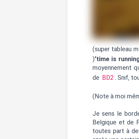
(super tableau m
)"
time is runnin
moyennement que
de
BD2
. Snif, t
(Note à moi mê
Je sens le bord
Belgique et de 
toutes part à de