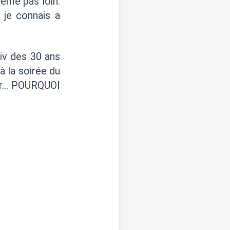
ême pas loin.
 je connais a
niv des 30 ans
à la soirée du
ier… POURQUOI