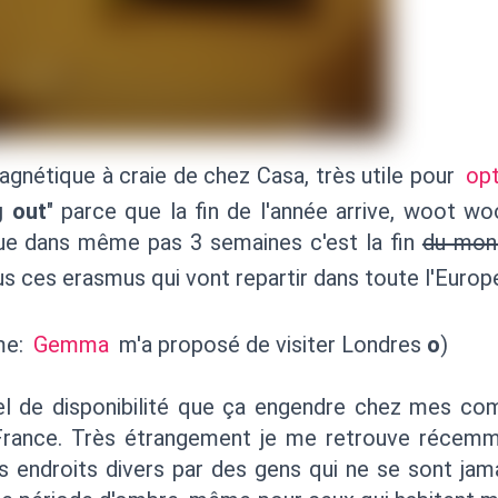
agnétique à craie de chez Casa, très utile pour
opt
g out
" parce que la fin de l'année arrive, woot wo
 dans même pas 3 semaines c'est la fin
du mon
ous ces erasmus qui vont repartir dans toute l'Europ
me:
Gemma
m'a proposé de visiter Londres
o
)
el de disponibilité que ça engendre chez mes co
France. Très étrangement je me retrouve récemm
s endroits divers par des gens qui ne se sont jama