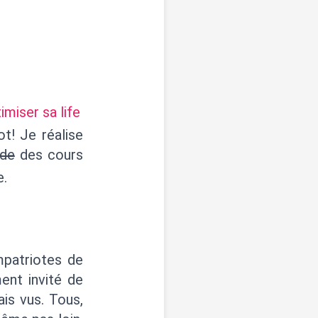
imiser sa life
ot! Je réalise
de
des cours
e.
mpatriotes de
ent invité de
is vus. Tous,