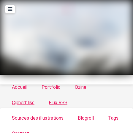
T
ykayn Blog
Le vortex à chats - Illustrations, trucs en tout
genre par Tykayn
Accueil
Portfolio
Qzine
Cipherbliss
Flux RSS
Sources des illustrations
Blogroll
Tags