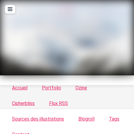
T
ykayn Blog
Le vortex à chats - Illustrations, trucs en tout
genre par Tykayn
Accueil
Portfolio
Qzine
Cipherbliss
Flux RSS
Sources des illustrations
Blogroll
Tags