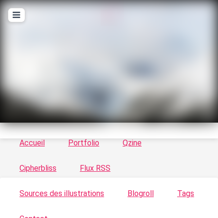
T
ykayn Blog
Le vortex à chats - Illustrations, trucs en tout
genre par Tykayn
Accueil
Portfolio
Qzine
Cipherbliss
Flux RSS
Sources des illustrations
Blogroll
Tags