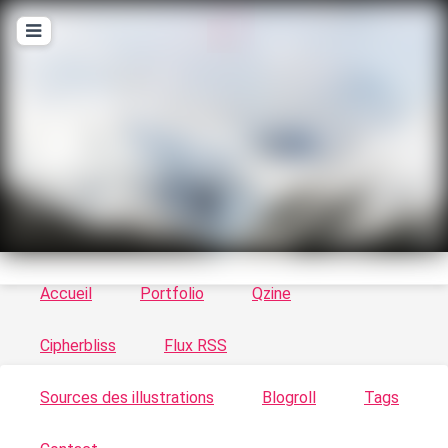
T
ykayn Blog
Le vortex à chats - Illustrations, trucs en tout
genre par Tykayn
Accueil
Portfolio
Qzine
Cipherbliss
Flux RSS
Sources des illustrations
Blogroll
Tags