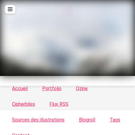
T
ykayn Blog
Le vortex à chats - Illustrations, trucs en tout
genre par Tykayn
Accueil
Portfolio
Qzine
Cipherbliss
Flux RSS
Sources des illustrations
Blogroll
Tags