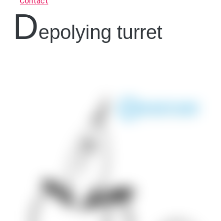
Contact
D
epolying turret