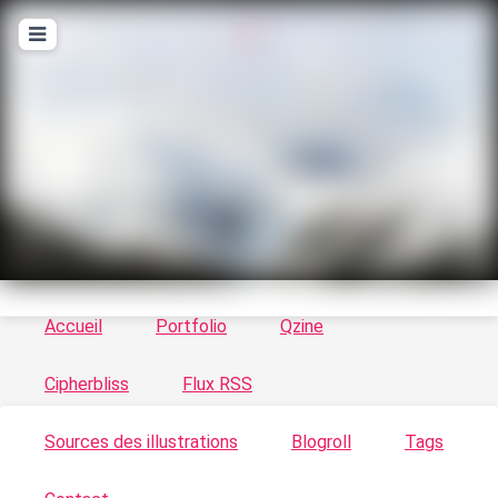
T
ykayn Blog
Le vortex à chats - Illustrations, trucs en tout
genre par Tykayn
Accueil
Portfolio
Qzine
Cipherbliss
Flux RSS
Sources des illustrations
Blogroll
Tags