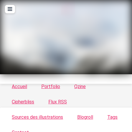
T
ykayn Blog
Le vortex à chats - Illustrations, trucs en tout
genre par Tykayn
Accueil
Portfolio
Qzine
Cipherbliss
Flux RSS
Sources des illustrations
Blogroll
Tags