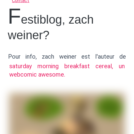
Contact
f
estiblog, zach
weiner?
Pour info, zach weiner est l'auteur de
saturday morning breakfast cereal, un
webcomic awesome.