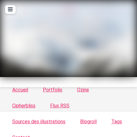
T
ykayn Blog
Le vortex à chats - Illustrations, trucs en tout
genre par Tykayn
Accueil
Portfolio
Qzine
Cipherbliss
Flux RSS
Sources des illustrations
Blogroll
Tags