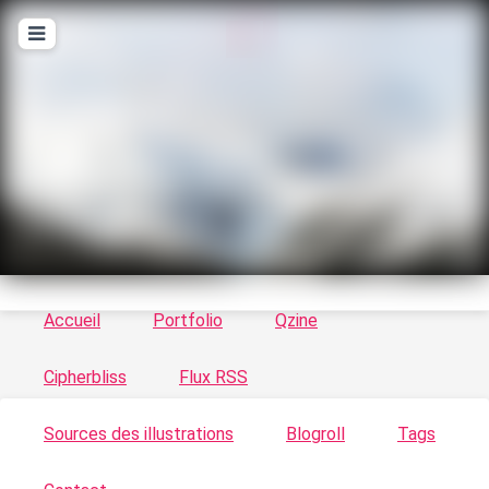
T
ykayn Blog
Le vortex à chats - Illustrations, trucs en tout
genre par Tykayn
Accueil
Portfolio
Qzine
Cipherbliss
Flux RSS
Sources des illustrations
Blogroll
Tags