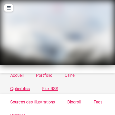
T
ykayn Blog
Le vortex à chats - Illustrations, trucs en tout
genre par Tykayn
Accueil
Portfolio
Qzine
Cipherbliss
Flux RSS
Sources des illustrations
Blogroll
Tags