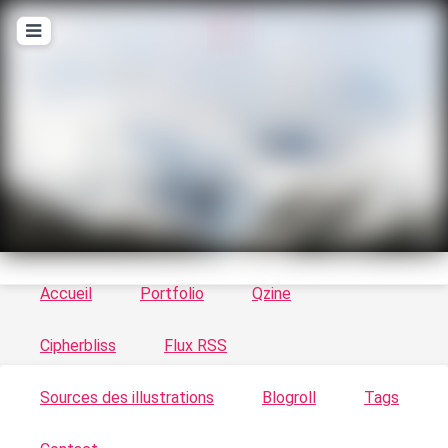
T
ykayn Blog
Le vortex à chats - Illustrations, trucs en tout
genre par Tykayn
Accueil
Portfolio
Qzine
Cipherbliss
Flux RSS
Sources des illustrations
Blogroll
Tags