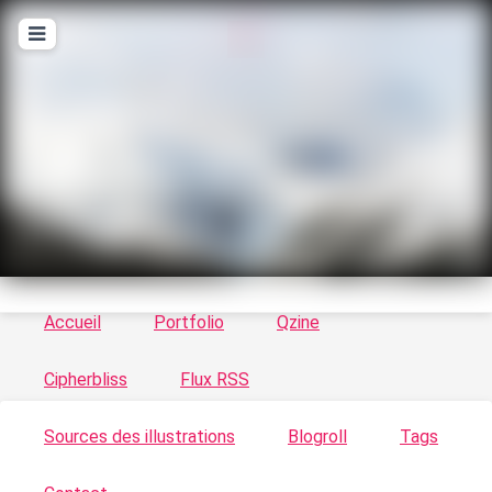
T
ykayn Blog
Le vortex à chats - Illustrations, trucs en tout
genre par Tykayn
Accueil
Portfolio
Qzine
Cipherbliss
Flux RSS
Sources des illustrations
Blogroll
Tags