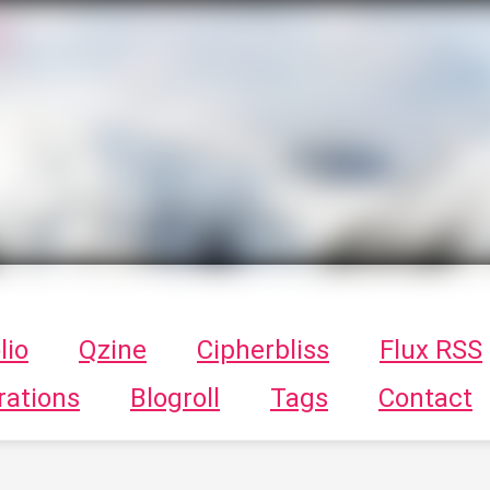
T
ykayn Blog
ts - Illustrations, trucs en tout genre par Tykayn
lio
Qzine
Cipherbliss
Flux RSS
rations
Blogroll
Tags
Contact