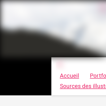
Le vortex à cha
Accueil
Portfo
Sources des illust