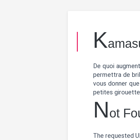
k
amasu
De quoi augmente
permettra de bri
vous donner quel
petites girouette
N
ot Fo
The requested UR