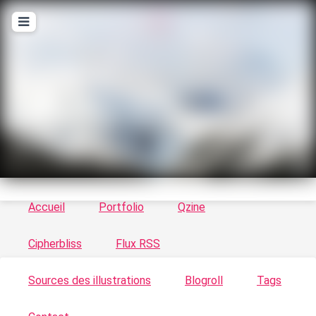
T
ykayn Blog
Le vortex à chats - Illustrations, trucs en tout
genre par Tykayn
Accueil
Portfolio
Qzine
Cipherbliss
Flux RSS
Sources des illustrations
Blogroll
Tags