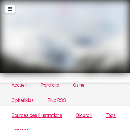
T
ykayn Blog
Le vortex à chats - Illustrations, trucs en tout
genre par Tykayn
Accueil
Portfolio
Qzine
Cipherbliss
Flux RSS
Sources des illustrations
Blogroll
Tags