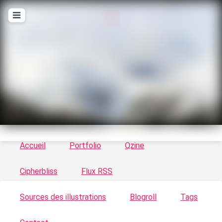
T
ykayn Blog
Le vortex à chats - Illustrations, trucs en tout
genre par Tykayn
Accueil
Portfolio
Qzine
Cipherbliss
Flux RSS
Sources des illustrations
Blogroll
Tags