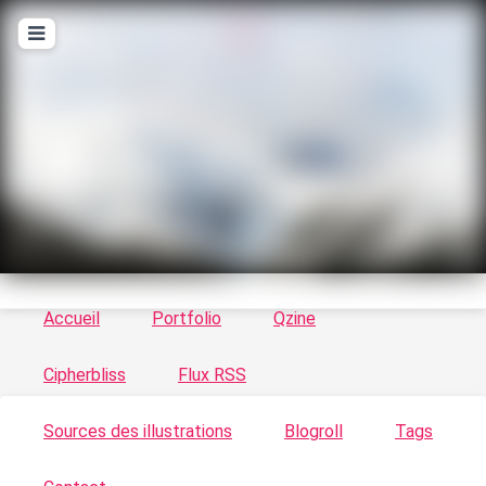
T
ykayn Blog
Le vortex à chats - Illustrations, trucs en tout
genre par Tykayn
Accueil
Portfolio
Qzine
Cipherbliss
Flux RSS
Sources des illustrations
Blogroll
Tags