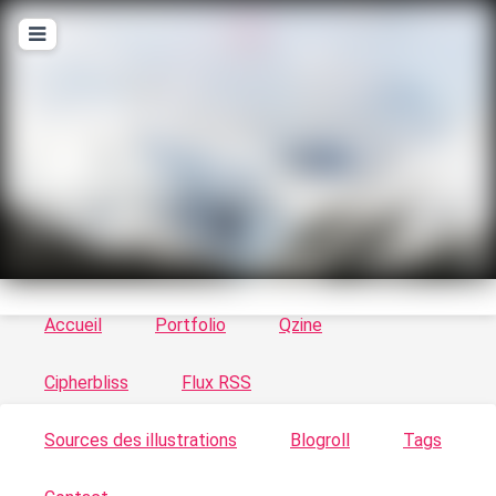
T
ykayn Blog
Le vortex à chats - Illustrations, trucs en tout
genre par Tykayn
Accueil
Portfolio
Qzine
Cipherbliss
Flux RSS
Sources des illustrations
Blogroll
Tags