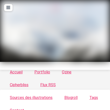
T
ykayn Blog
Le vortex à chats - Illustrations, trucs en tout
genre par Tykayn
Accueil
Portfolio
Qzine
Cipherbliss
Flux RSS
Sources des illustrations
Blogroll
Tags