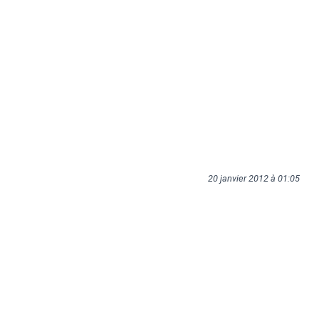
20 janvier 2012 à 01:05
Tags:
entreprise
kotlife
cours
kot
dessin
Articles liés