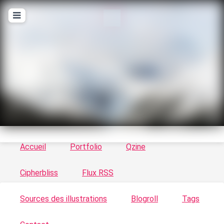
T
ykayn Blog
Le vortex à chats - Illustrations, trucs en tout
genre par Tykayn
Accueil
Portfolio
Qzine
Cipherbliss
Flux RSS
Sources des illustrations
Blogroll
Tags