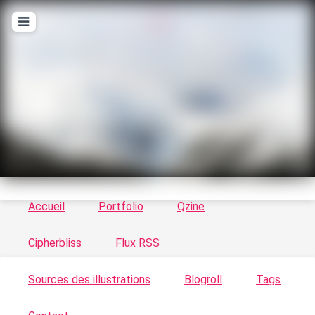
T
ykayn Blog
Le vortex à chats - Illustrations, trucs en tout
genre par Tykayn
Accueil
Portfolio
Qzine
Cipherbliss
Flux RSS
Sources des illustrations
Blogroll
Tags