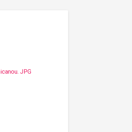
micanou
. JPG