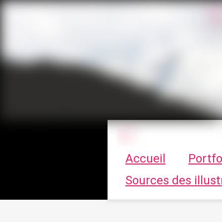
Le vortex à cha
Accueil
Portfo
Sources des illust