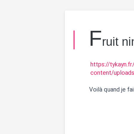
F
ruit n
https://tykayn.f
content/uploads
Voilà quand je fai