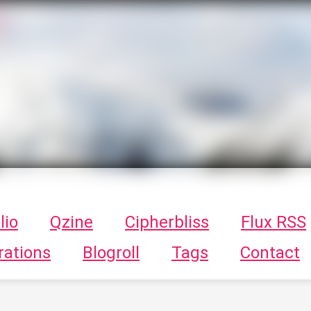
T
ykayn Blog
ts - Illustrations, trucs en tout genre par Tykayn
lio
Qzine
Cipherbliss
Flux RSS
rations
Blogroll
Tags
Contact