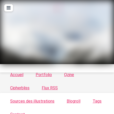
T
ykayn Blog
Le vortex à chats - Illustrations, trucs en tout
genre par Tykayn
Accueil
Portfolio
Qzine
Cipherbliss
Flux RSS
Sources des illustrations
Blogroll
Tags