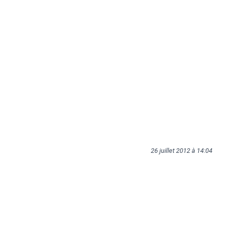
26 juillet 2012 à 14:04
Articles liés
Bye bye 2011