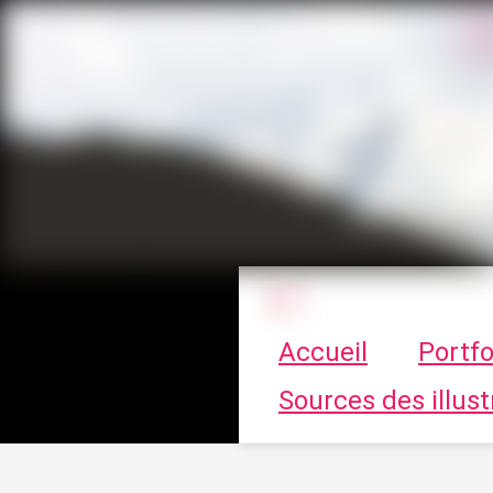
Le vortex à cha
Accueil
Portfo
Sources des illust