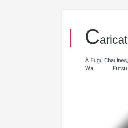
C
arica
À Fugu Chaulnes,
Wa Futs