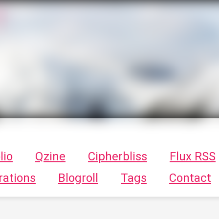
T
ykayn Blog
ts - Illustrations, trucs en tout genre par Tykayn
lio
Qzine
Cipherbliss
Flux RSS
rations
Blogroll
Tags
Contact