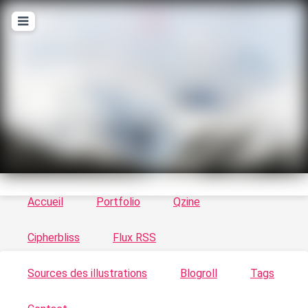
T
ykayn Blog
Le vortex à chats - Illustrations, trucs en tout
genre par Tykayn
Accueil
Portfolio
Qzine
Cipherbliss
Flux RSS
Sources des illustrations
Blogroll
Tags