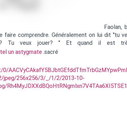
Faolan, b
se faire comprendre. Généralement on lui dit "tu v
? Tu veux jouer? " Et quand il est trè
e tel un astygmate
.sacré 
/t/0/AACVyCAkafY5BJbtGEfddTfmTrbGzMYpwP
/jpeg/256x256/3/_/1/2/2013-10-
.jpg/Rh4MyJDXXdBQoHtRNgmlxn7V4TAa6XI5TSE