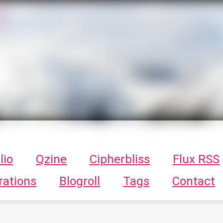
T
ykayn Blog
ts - Illustrations, trucs en tout genre par Tykayn
lio
Qzine
Cipherbliss
Flux RSS
rations
Blogroll
Tags
Contact