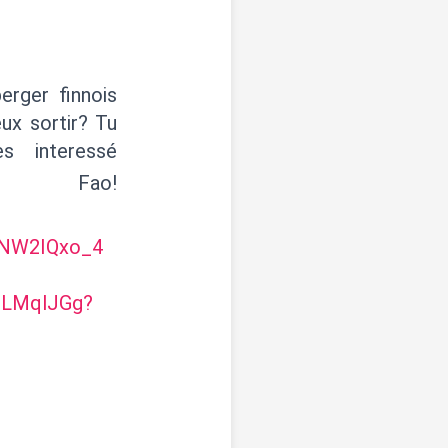
erger finnois
eux sortir? Tu
s interessé
Fao!
mNW2IQxo_4
1LMqlJGg?