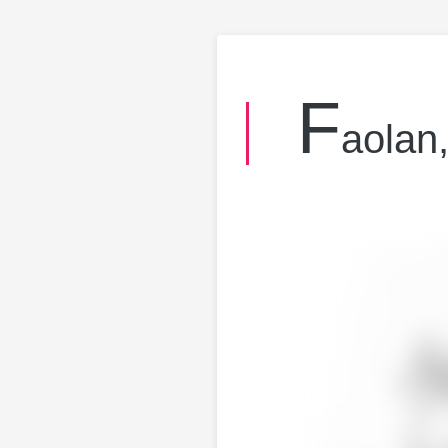
f
aolan,