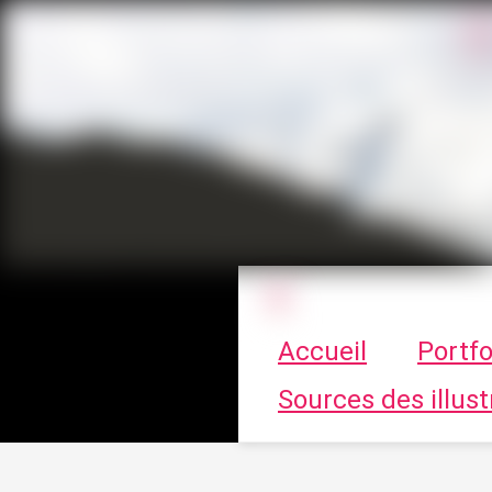
Le vortex à cha
Accueil
Portfo
Sources des illust