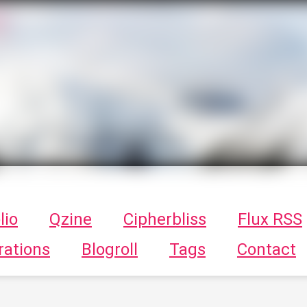
T
ykayn Blog
ts - Illustrations, trucs en tout genre par Tykayn
lio
Qzine
Cipherbliss
Flux RSS
rations
Blogroll
Tags
Contact