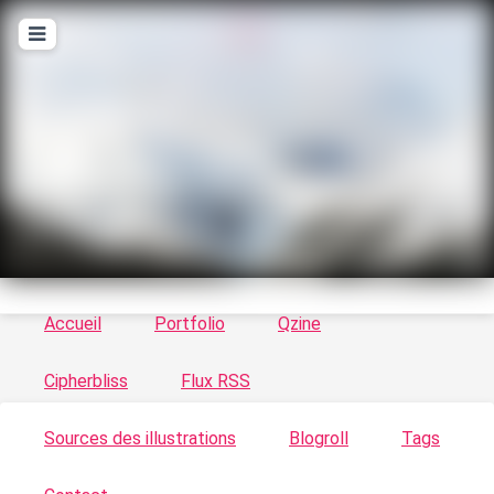
T
ykayn Blog
Le vortex à chats - Illustrations, trucs en tout
genre par Tykayn
Accueil
Portfolio
Qzine
Cipherbliss
Flux RSS
Sources des illustrations
Blogroll
Tags