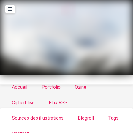
T
ykayn Blog
Le vortex à chats - Illustrations, trucs en tout
genre par Tykayn
Accueil
Portfolio
Qzine
Cipherbliss
Flux RSS
Sources des illustrations
Blogroll
Tags