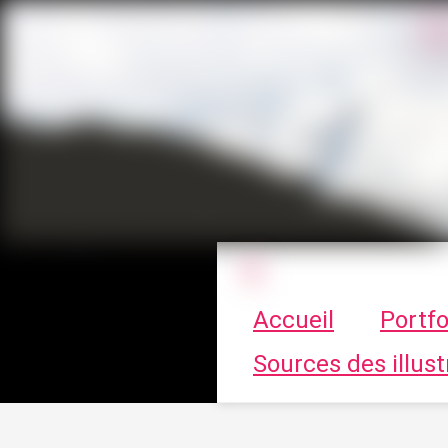
Le vortex à cha
Accueil
Portfo
Sources des illust