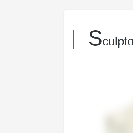
s
culpto