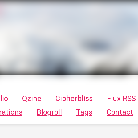
T
ykayn Blog
ts - Illustrations, trucs en tout genre par Tykayn
lio
Qzine
Cipherbliss
Flux RSS
rations
Blogroll
Tags
Contact