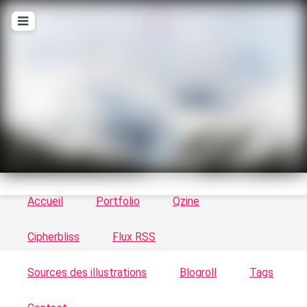
T
ykayn Blog
Le vortex à chats - Illustrations, trucs en tout
genre par Tykayn
Accueil
Portfolio
Qzine
Cipherbliss
Flux RSS
Sources des illustrations
Blogroll
Tags