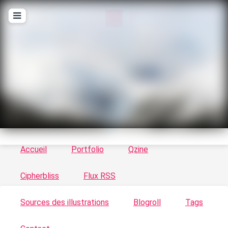
T
ykayn Blog
Le vortex à chats - Illustrations, trucs en tout
genre par Tykayn
Accueil
Portfolio
Qzine
Cipherbliss
Flux RSS
Sources des illustrations
Blogroll
Tags