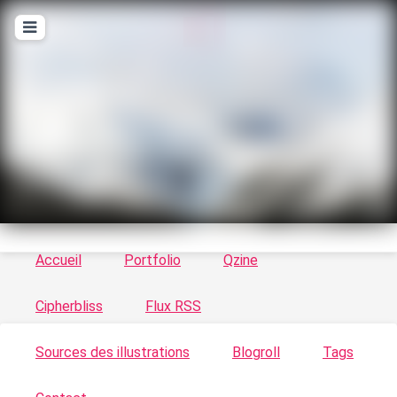
T
ykayn Blog
Le vortex à chats - Illustrations, trucs en tout
genre par Tykayn
Accueil
Portfolio
Qzine
Cipherbliss
Flux RSS
Sources des illustrations
Blogroll
Tags