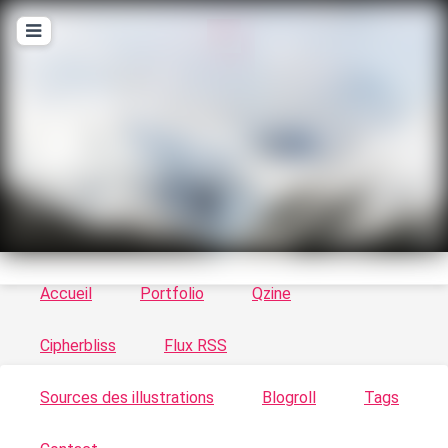
T
ykayn Blog
Le vortex à chats - Illustrations, trucs en tout
genre par Tykayn
Accueil
Portfolio
Qzine
Cipherbliss
Flux RSS
Sources des illustrations
Blogroll
Tags