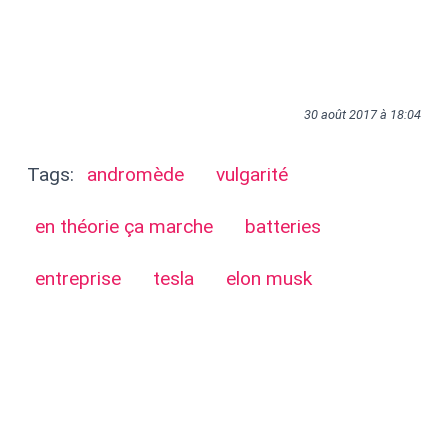
30 août 2017 à 18:04
Tags:
andromède
vulgarité
en théorie ça marche
batteries
entreprise
tesla
elon musk
Articles liés
Blackout Day à l'élysée