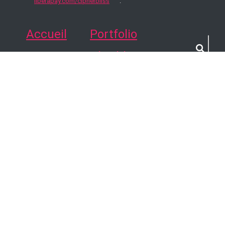
liberapay.com/cipherbliss
.
Accueil
Portfolio
Qzine
Cipherbliss
Flux RSS
Sources des illustrations
Blogroll
Tags
Contact
Tags
Flux RSS
·
Atom
source du blog