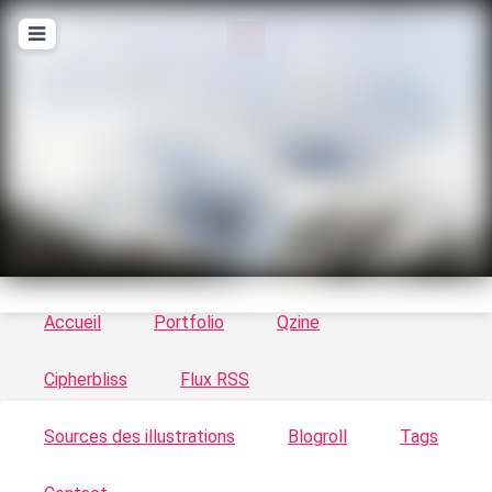
T
ykayn Blog
Le vortex à chats - Illustrations, trucs en tout
genre par Tykayn
Accueil
Portfolio
Qzine
Cipherbliss
Flux RSS
Sources des illustrations
Blogroll
Tags