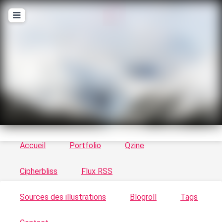
T
ykayn Blog
Le vortex à chats - Illustrations, trucs en tout
genre par Tykayn
Accueil
Portfolio
Qzine
Cipherbliss
Flux RSS
Sources des illustrations
Blogroll
Tags