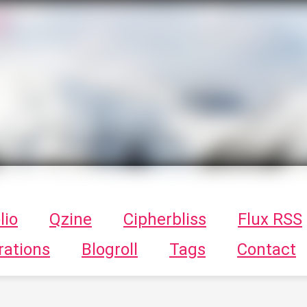
T
ykayn Blog
ts - Illustrations, trucs en tout genre par Tykayn
lio
Qzine
Cipherbliss
Flux RSS
rations
Blogroll
Tags
Contact