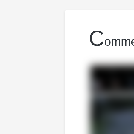
C
ommen