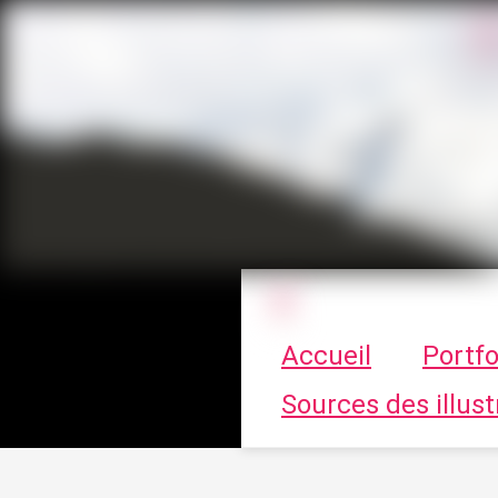
Le vortex à cha
Accueil
Portfo
Sources des illust