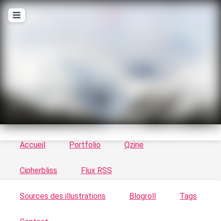
T
ykayn Blog
Le vortex à chats - Illustrations, trucs en tout
genre par Tykayn
Accueil
Portfolio
Qzine
Cipherbliss
Flux RSS
Sources des illustrations
Blogroll
Tags