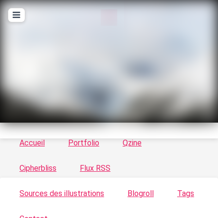
T
ykayn Blog
Le vortex à chats - Illustrations, trucs en tout
genre par Tykayn
Accueil
Portfolio
Qzine
Cipherbliss
Flux RSS
Sources des illustrations
Blogroll
Tags