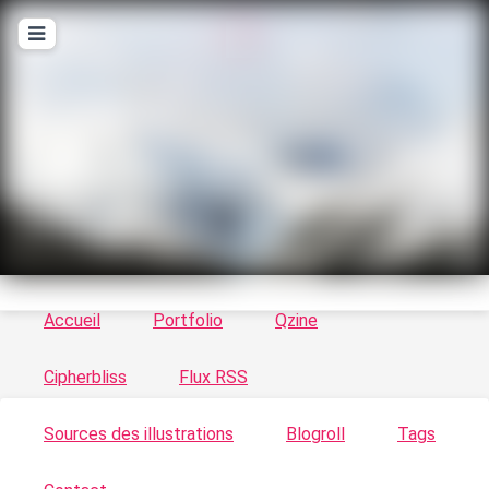
T
ykayn Blog
Le vortex à chats - Illustrations, trucs en tout
genre par Tykayn
Accueil
Portfolio
Qzine
Cipherbliss
Flux RSS
Sources des illustrations
Blogroll
Tags