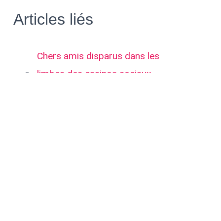
Articles liés
Chers amis disparus dans les
limbes des casinos sociaux
La fougue dans les rideaux
où va l'argent des pauvres?
Article précédent:
2019 un plan de calques pour planche de BD
Article suivant: