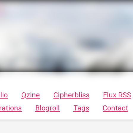
T
ykayn Blog
ts - Illustrations, trucs en tout genre par Tykayn
lio
Qzine
Cipherbliss
Flux RSS
rations
Blogroll
Tags
Contact