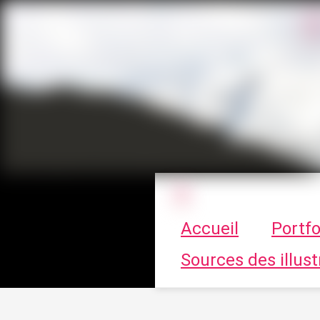
Le vortex à cha
Accueil
Portfo
Sources des illust