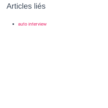
Articles liés
auto interview
Dessins de Japan Expo 2011
Décors pour un clip
Article précédent:
2024 conseils de pratique du dessin
Article suivant:
2023 calin yuri AH