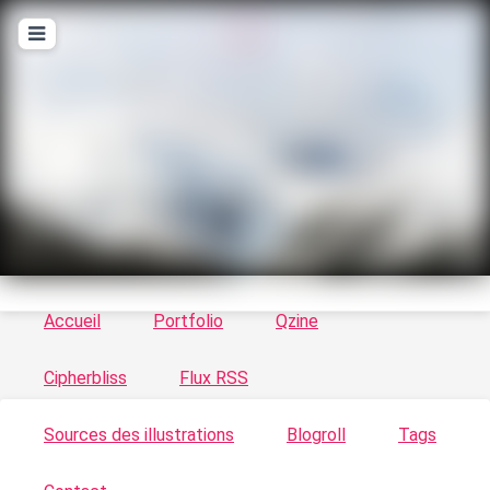
T
ykayn Blog
Le vortex à chats - Illustrations, trucs en tout
genre par Tykayn
Accueil
Portfolio
Qzine
Cipherbliss
Flux RSS
Sources des illustrations
Blogroll
Tags