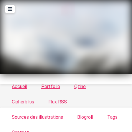
T
ykayn Blog
Le vortex à chats - Illustrations, trucs en tout
genre par Tykayn
Accueil
Portfolio
Qzine
Cipherbliss
Flux RSS
Sources des illustrations
Blogroll
Tags