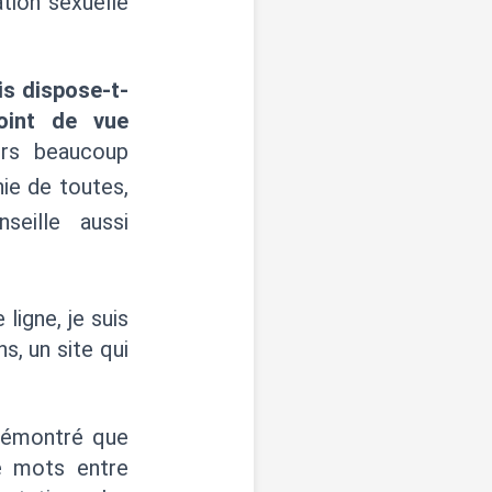
tion sexuelle
is dispose-t-
oint de vue
eurs beaucoup
hie de toutes,
eille aussi
ligne, je suis
s, un site qui
 démontré que
e mots entre