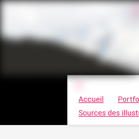
Le vortex à cha
Accueil
Portfo
Sources des illust