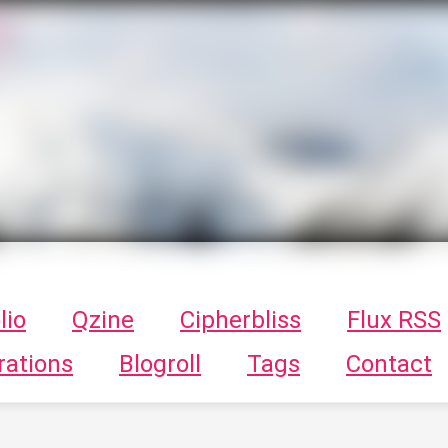
T
ykayn Blog
ts - Illustrations, trucs en tout genre par Tykayn
lio
Qzine
Cipherbliss
Flux RSS
rations
Blogroll
Tags
Contact