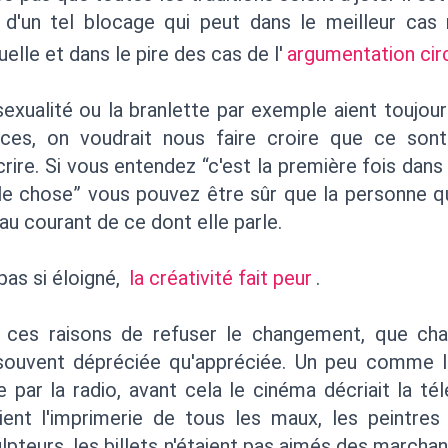
x d'un tel blocage qui peut dans le meilleur cas 
elle et dans le pire des cas de l'
argumentation circ
exualité ou la branlette par exemple aient toujour
ces, on voudrait nous faire croire que ce son
rire. Si vous entendez “c'est la première fois dans l'
le chose” vous pouvez être sûr que la personne qui
 au courant de ce dont elle parle.
pas si éloigné,
la créativité fait peur
.
r ces raisons de refuser le changement, que ch
souvent dépréciée qu'appréciée. Un peu comme l'
e par la radio, avant cela le cinéma décriait la té
ent l'imprimerie de tous les maux, les peintres 
lpteurs, les billets n'étaient pas aimés des marcha