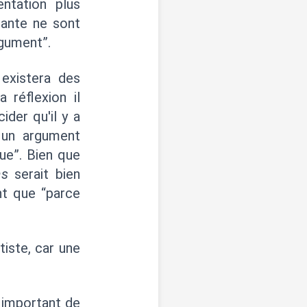
ntation plus
uante ne sont
rgument”.
 existera des
 réflexion il
ider qu'il y a
 un argument
que”. Bien que
as
serait bien
nt que “parce
tiste, car une
t important de