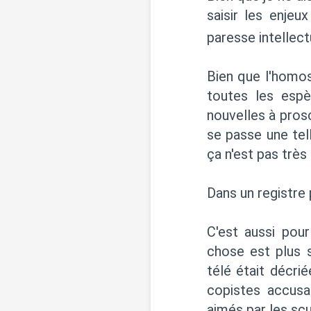
saisir les enjeu
paresse intellectu
Bien que l'homos
toutes les espè
nouvelles à prosc
se passe une tel
ça n'est pas très
Dans un registre 
C'est aussi pou
chose est plus 
télé était décrié
copistes accusai
aimés par les scu