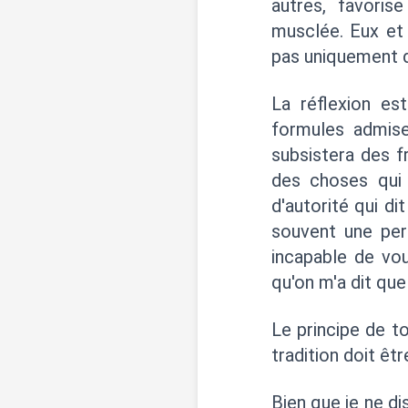
autres, favoris
musclée. Eux et
pas uniquement d
La réflexion es
formules admise
subsistera des fr
des choses qui 
d'autorité qui di
souvent une per
incapable de vo
qu'on m'a dit que
Le principe de t
tradition doit êt
Bien que je ne di