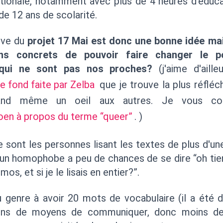
ationale, notamment avec plus de 4 heures d'éduca
 de 12 ans de scolarité.
tive du
projet 17 Mai est donc une bonne idée ma
ns concrets de pouvoir faire changer le p
qui ne sont pas nos proches?
(j'aime d'aill
de fond faite par Zelba
que je trouve la plus réfléc
and même un oeil aux autres. Je vous cons
Moen à propos du terme “queer”
. )
ont les personnes lisant les textes de plus d'une 
'un homophobe a peu de chances de se dire “oh tien
os, et si je le lisais en entier?”.
u genre à avoir 20 mots de vocabulaire (il a été
ins de moyens de communiquer, donc moins d