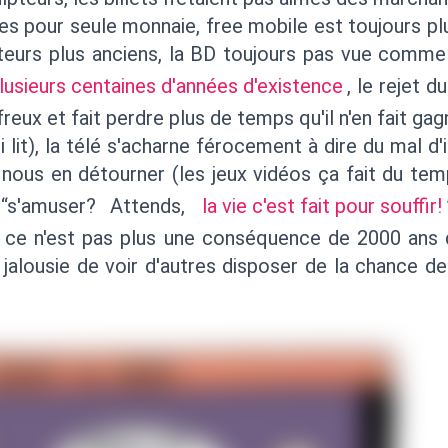
es pour seule monnaie, free mobile est toujours pl
teurs plus anciens, la BD toujours pas vue comme 
lusieurs centaines d'années d'existence
, le rejet 
reux et fait perdre plus de temps qu'il n'en fait gag
ui lit), la télé s'acharne férocement à dire du mal d
 nous en détourner (les jeux vidéos ça fait du tem
 “s'amuser? Attends,
la vie c'est fait pour souffir!
ce n'est pas plus une conséquence de 2000 ans 
jalousie de voir d'autres disposer de la chance de