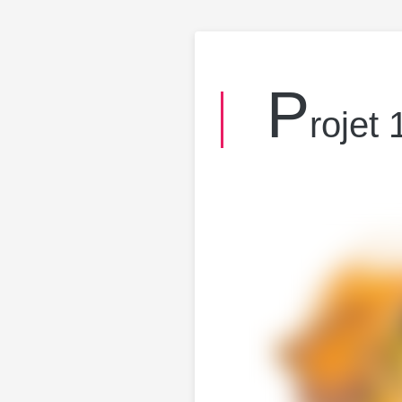
p
rojet