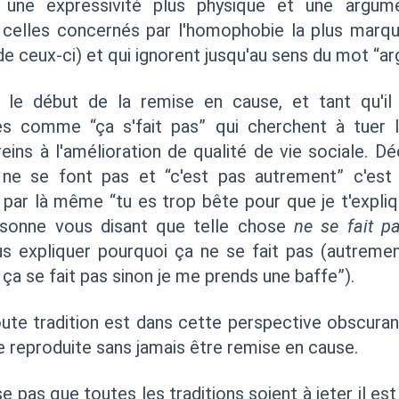
e une expressivité plus physique et une argume
 celles concernés par l'homophobie la plus marq
e ceux-ci) et qui ignorent jusqu'au sens du mot “a
t le début de la remise en cause, et tant qu'il
s comme “ça s'fait pas” qui cherchent à tuer la
eins à l'amélioration de qualité de vie sociale. Déc
ne se font pas et “c'est pas autrement” c'est
t par là même “tu es trop bête pour que je t'expli
sonne vous disant que telle chose
ne se fait p
us expliquer pourquoi ça ne se fait pas (autreme
 ça se fait pas sinon je me prends une baffe”).
oute tradition est dans cette perspective obscuran
re reproduite sans jamais être remise en cause.
se pas que toutes les traditions soient à jeter il es