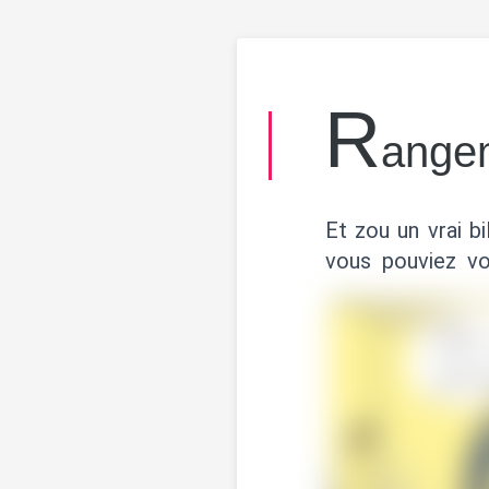
R
angem
Et zou un vrai b
vous pouviez vo