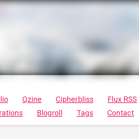
T
ykayn Blog
ts - Illustrations, trucs en tout genre par Tykayn
lio
Qzine
Cipherbliss
Flux RSS
rations
Blogroll
Tags
Contact