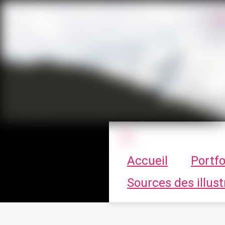
Le vortex à cha
Accueil
Portfo
Sources des illust