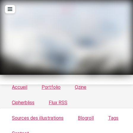
T
ykayn Blog
Le vortex à chats - Illustrations, trucs en tout
genre par Tykayn
Accueil
Portfolio
Qzine
Cipherbliss
Flux RSS
Sources des illustrations
Blogroll
Tags