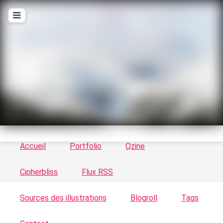
T
ykayn Blog
Le vortex à chats - Illustrations, trucs en tout
genre par Tykayn
Accueil
Portfolio
Qzine
Cipherbliss
Flux RSS
Sources des illustrations
Blogroll
Tags