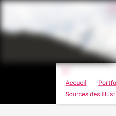
Le vortex à cha
Accueil
Portfo
Sources des illust