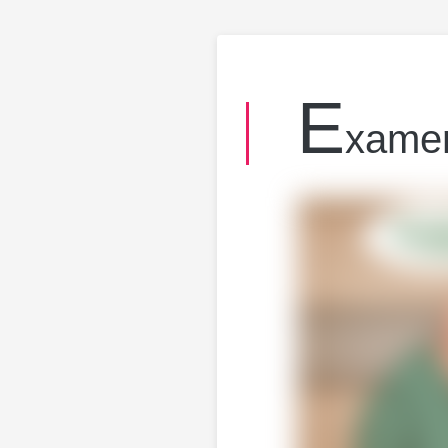
E
xame