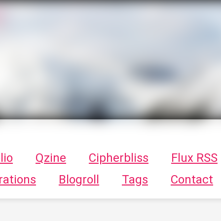
T
ykayn Blog
ts - Illustrations, trucs en tout genre par Tykayn
lio
Qzine
Cipherbliss
Flux RSS
rations
Blogroll
Tags
Contact