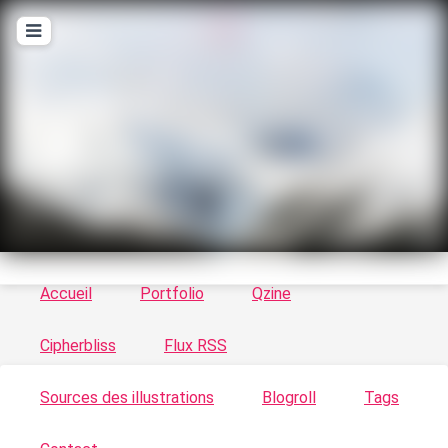
T
ykayn Blog
Le vortex à chats - Illustrations, trucs en tout
genre par Tykayn
Accueil
Portfolio
Qzine
Cipherbliss
Flux RSS
Sources des illustrations
Blogroll
Tags